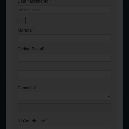
Data nascimento
*
...
Morada
*
Código Postal
*
-
Concelho
*
Nº Contribuinte
*