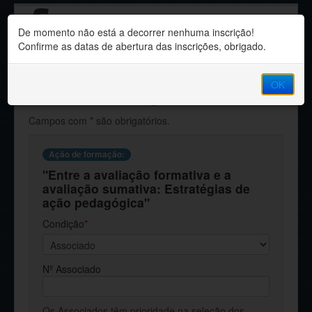
Sindicato dos
De momento não está a decorrer nenhuma inscrição!
Professores da Madeira
Confirme as datas de abertura das inscrições, obrigado.
Nova Inscrição
OK
Campos com
*
são obrigatórios.
Ação de formação:
"Entre a avaliação formativa e a
avaliação sumativa: Estratégias de
ação pedagógica"
Condição
*
Nº Associado
Os Associados têm prioridade na seleção dos