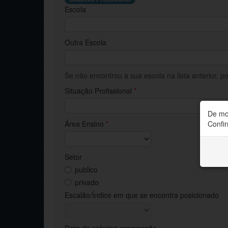
Escola
Outra Escola
Se não encontrou a sua escola na lista anterior, p
Situação Profissional
*
De mo
Área Ensino
*
Confir
Setor
publico
privado
Escalão/Índice em que se encontra posicionado