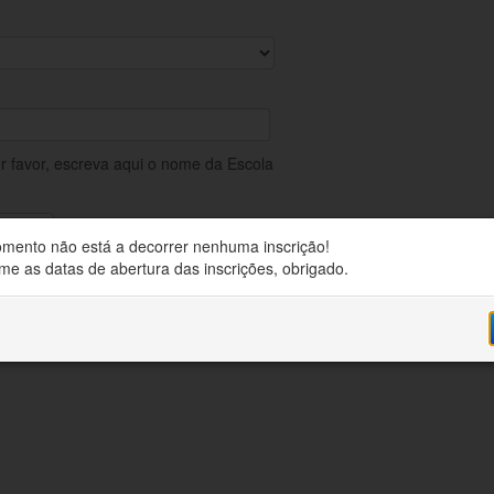
or favor, escreva aqui o nome da Escola
mento não está a decorrer nenhuma inscrição!
me as datas de abertura das inscrições, obrigado.