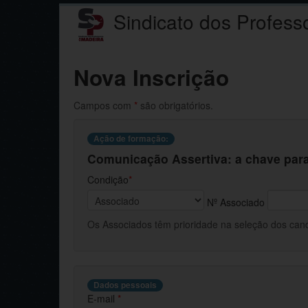
Sindicato dos Profess
Nova Inscrição
Campos com
*
são obrigatórios.
Ação de formação:
Comunicação Assertiva: a chave para
Condição
*
Nº Associado
Os Associados têm prioridade na seleção dos candi
Dados pessoais
E-mail
*