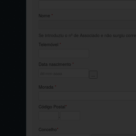
Nome
*
Se introduziu o nº de Associado e não surgiu cor
Telemóvel
*
Data nascimento
*
...
Morada
*
Código Postal
*
-
Concelho
*