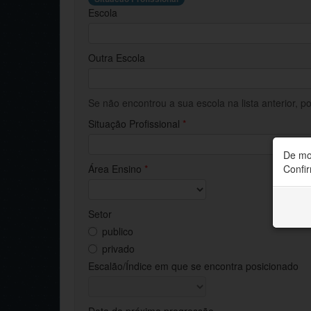
Escola
Outra Escola
Se não encontrou a sua escola na lista anterior, p
Situação Profissional
*
De mo
Área Ensino
*
Confir
Setor
publico
privado
Escalão/Índice em que se encontra posicionado