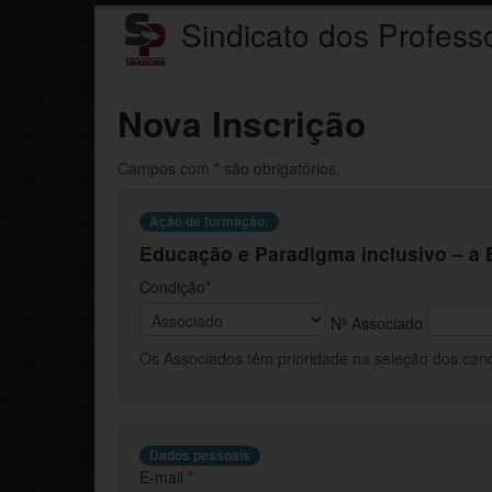
Sindicato dos Profess
Nova Inscrição
Campos com
*
são obrigatórios.
Ação de formação:
Educação e Paradigma inclusivo – a 
Condição
*
Nº Associado
Os Associados têm prioridade na seleção dos candi
Dados pessoais
E-mail
*