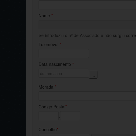
Nome
*
Se introduziu o nº de Associado e não surgiu cor
Telemóvel
*
Data nascimento
*
...
Morada
*
Código Postal
*
-
Concelho
*