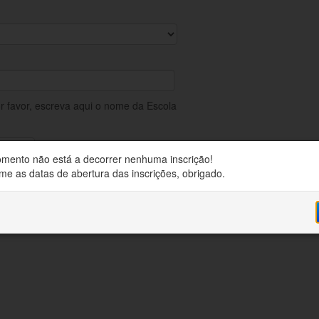
or favor, escreva aqui o nome da Escola
mento não está a decorrer nenhuma inscrição!
me as datas de abertura das inscrições, obrigado.