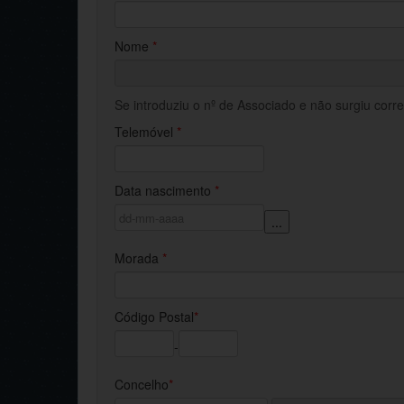
Nome
*
Se introduziu o nº de Associado e não surgiu cor
Telemóvel
*
Data nascimento
*
...
Morada
*
Código Postal
*
-
Concelho
*