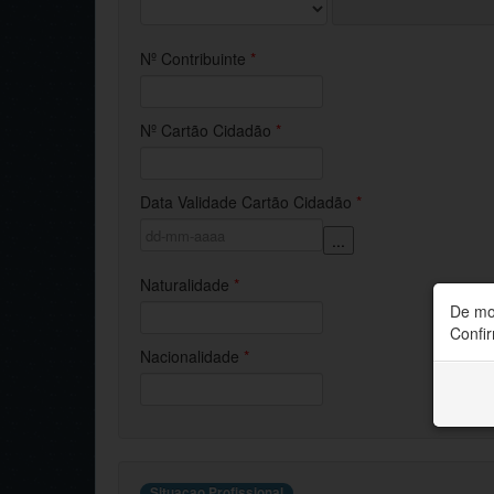
Nº Contribuinte
*
Nº Cartão Cidadão
*
Data Validade Cartão Cidadão
*
...
Naturalidade
*
De mo
Confir
Nacionalidade
*
Situacao Profissional