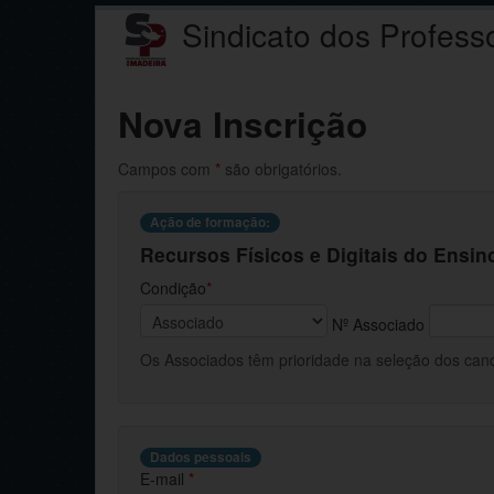
Sindicato dos Profess
Nova Inscrição
Campos com
*
são obrigatórios.
Ação de formação:
Recursos Físicos e Digitais do Ens
Condição
*
Nº Associado
Os Associados têm prioridade na seleção dos candi
Dados pessoais
E-mail
*