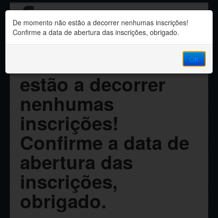
Sindicato dos
De momento não estão a decorrer nenhumas inscrições!
Professores da Madeira
Confirme a data de abertura das inscrições, obrigado.
De momento não
OK
estão a decorrer
nenhumas
inscrições!
Confirme a data de
abertura das
inscrições,
obrigado.