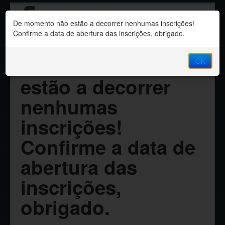
Sindicato dos
De momento não estão a decorrer nenhumas inscrições!
Professores da Madeira
Confirme a data de abertura das inscrições, obrigado.
De momento não
OK
estão a decorrer
nenhumas
inscrições!
Confirme a data de
abertura das
inscrições,
obrigado.