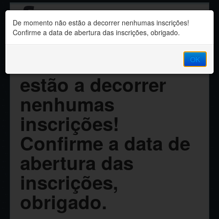
Sindicato dos
De momento não estão a decorrer nenhumas inscrições!
Professores da Madeira
Confirme a data de abertura das inscrições, obrigado.
De momento não
OK
estão a decorrer
nenhumas
inscrições!
Confirme a data de
abertura das
inscrições,
obrigado.