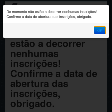
Sindicato dos
De momento não estão a decorrer nenhumas inscrições!
Professores da Madeira
Confirme a data de abertura das inscrições, obrigado.
De momento não
OK
estão a decorrer
nenhumas
inscrições!
Confirme a data de
abertura das
inscrições,
obrigado.