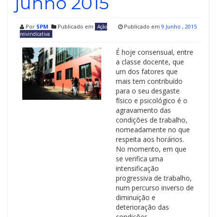
junho 2015
Por
SPM
Publicado em
Publicado em
9 Junho , 2015
Ação
reivindicativa
É hoje consensual, entre
a classe docente, que
um dos fatores que
mais tem contribuído
para o seu desgaste
físico e psicológico é o
agravamento das
condições de trabalho,
nomeadamente no que
respeita aos horários.
No momento, em que
se verifica uma
intensificação
progressiva de trabalho,
num percurso inverso de
diminuição e
deterioração das
condições …