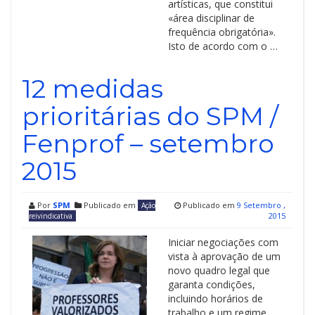
artísticas, que constitui
«área disciplinar de
frequência obrigatória».
Isto de acordo com o …
12 medidas
prioritárias do SPM /
Fenprof – setembro
2015
Por
SPM
Publicado em
Publicado em
9 Setembro ,
Ação
2015
reivindicativa
Iniciar negociações com
vista à aprovação de um
novo quadro legal que
garanta condições,
incluindo horários de
trabalho e um regime