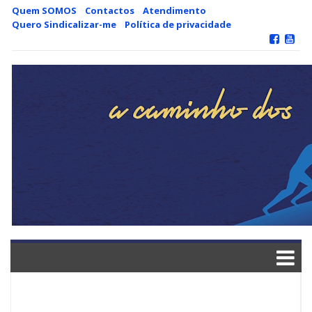
Skip
Quem SOMOS
Contactos
Atendimento
to
Quero Sindicalizar-me
Política de privacidade
content