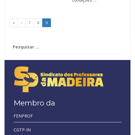
«
‹
7
8
9
Pesquisar
por:
Membro da
FENPROF
CGTP-IN