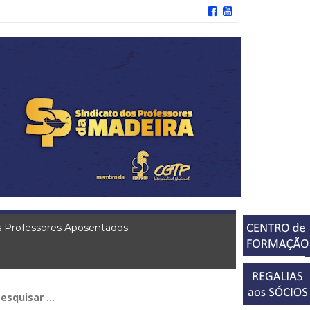
 Professores Aposentados
squisar
r: