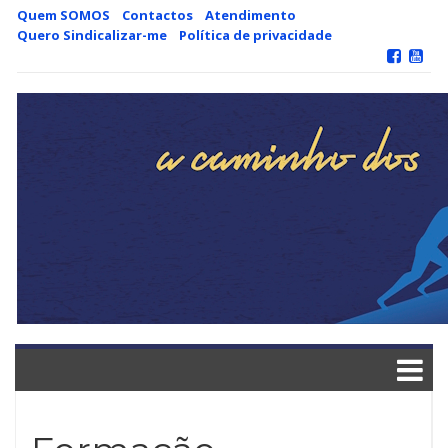
Skip
Quem SOMOS
Contactos
Atendimento
to
Quero Sindicalizar-me
Política de privacidade
content