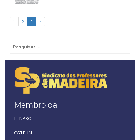
1
2
3
4
Pesquisar
por:
Membro da
FENPROF
CGTP-IN