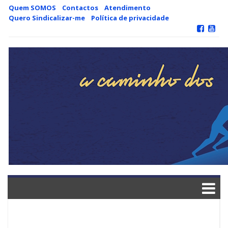
Skip
Quem SOMOS
Contactos
Atendimento
to
Quero Sindicalizar-me
Política de privacidade
content