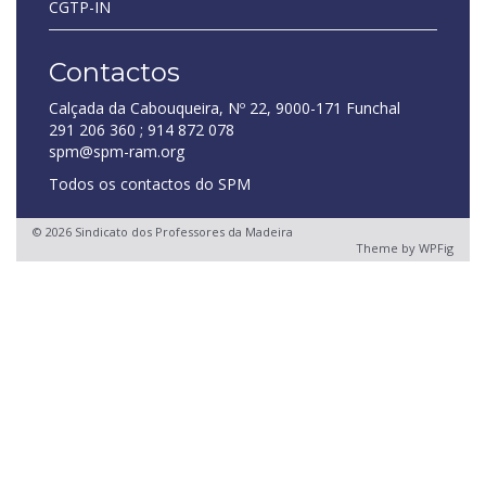
CGTP-IN
Contactos
Calçada da Cabouqueira, Nº 22, 9000-171 Funchal
291 206 360 ; 914 872 078
spm@spm-ram.org
Todos os contactos do SPM
© 2026 Sindicato dos Professores da Madeira
Theme by
WPFig