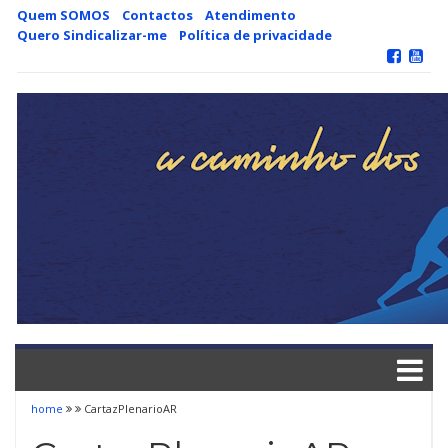
Skip
Quem SOMOS
Contactos
Atendimento
to
Quero Sindicalizar-me
Política de privacidade
content
home
CartazPlenarioAR