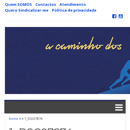
Skip
Quem SOMOS
Contactos
Atendimento
to
Quero Sindicalizar-me
Política de privacidade
content
home
1_DSC07874