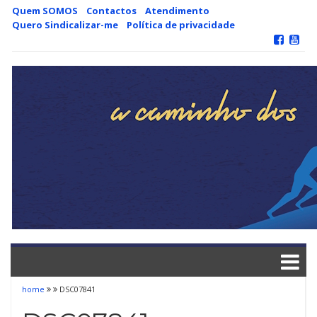
Skip
Quem SOMOS
Contactos
Atendimento
to
Quero Sindicalizar-me
Política de privacidade
content
home
DSC07841