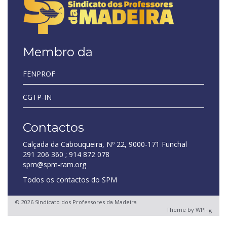
Membro da
FENPROF
CGTP-IN
Contactos
Calçada da Cabouqueira, Nº 22, 9000-171 Funchal
291 206 360 ; 914 872 078
spm@spm-ram.org
Todos os contactos do SPM
© 2026 Sindicato dos Professores da Madeira
Theme by
WPFig