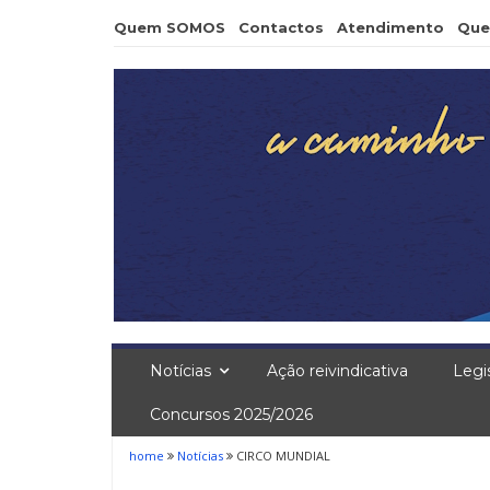
Skip
Quem SOMOS
Contactos
Atendimento
Que
to
content
Notícias
Ação reivindicativa
Legi
Concursos 2025/2026
home
Notícias
CIRCO MUNDIAL