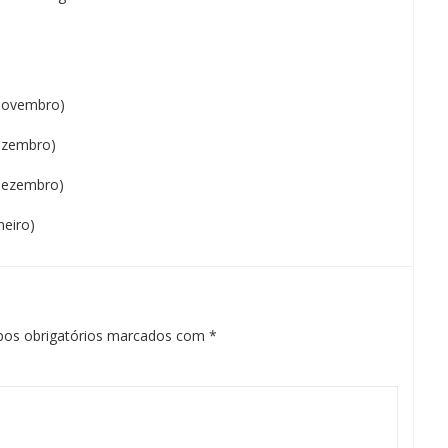
 novembro)
dezembro)
 dezembro)
neiro)
os obrigatórios marcados com
*