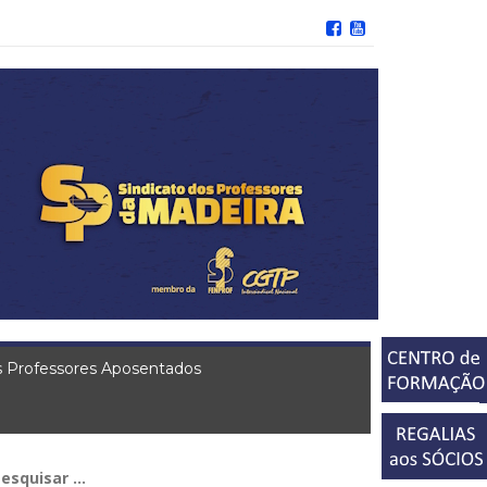
 Professores Aposentados
squisar
r: