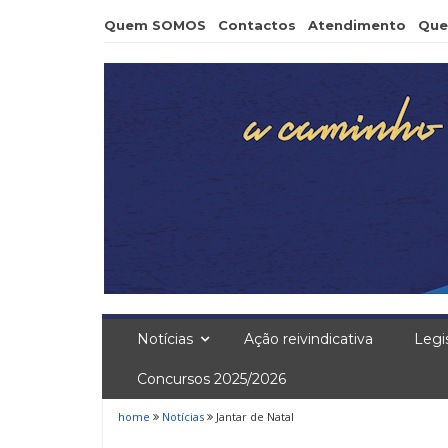
Skip
Quem SOMOS
Contactos
Atendimento
Que
to
content
Notícias
Ação reivindicativa
Legi
Concursos 2025/2026
home
Notícias
Jantar de Natal