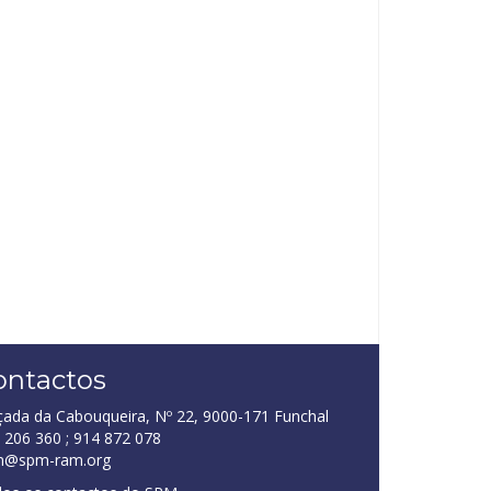
ontactos
çada da Cabouqueira, Nº 22, 9000-171 Funchal
 206 360 ; 914 872 078
m@spm-ram.org