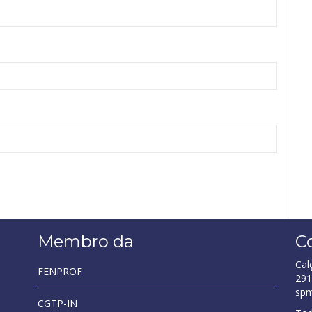
Membro da
C
Cal
FENPROF
291
sp
CGTP-IN