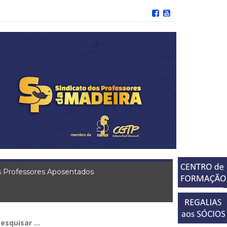
 Professores Aposentados
squisar
r: