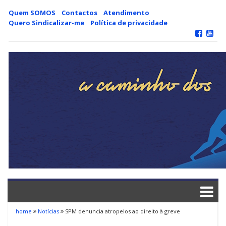
Skip
Quem SOMOS
Contactos
Atendimento
to
Quero Sindicalizar-me
Política de privacidade
content
home
Notícias
SPM denuncia atropelos ao direito à greve