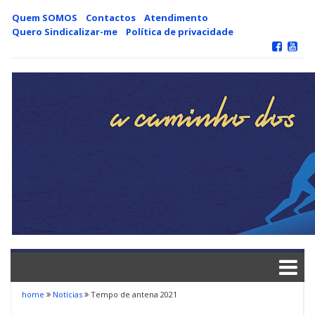
Skip
Quem SOMOS
Contactos
Atendimento
to
Quero Sindicalizar-me
Política de privacidade
content
home
Notícias
Tempo de antena 2021