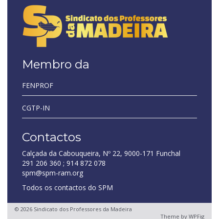
Membro da
FENPROF
CGTP-IN
Contactos
Calçada da Cabouqueira, Nº 22, 9000-171 Funchal
291 206 360 ; 914 872 078
spm@spm-ram.org
Todos os contactos do SPM
© 2026 Sindicato dos Professores da Madeira
Theme by
WPFig