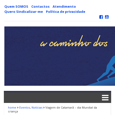
Skip
Quem SOMOS
Contactos
Atendimento
to
Quero Sindicalizar-me
Política de privacidade
content
home
Eventos
,
Notícias
Viagem de Catamarã – dia Mundial da
criança