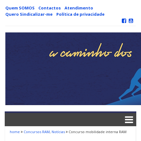
Skip
Quem SOMOS
Contactos
Atendimento
to
Quero Sindicalizar-me
Política de privacidade
content
home
Concursos RAM
,
Notícias
Concurso mobilidade interna RAM