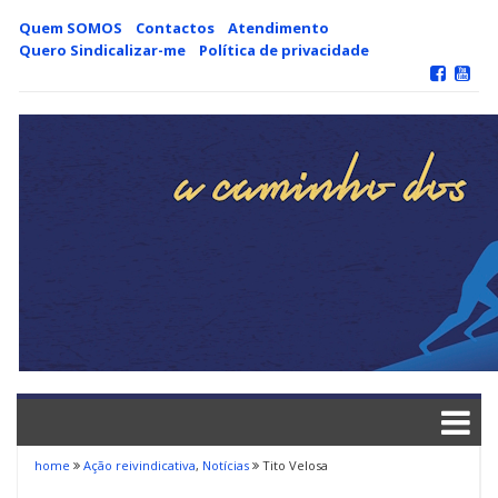
Skip
Quem SOMOS
Contactos
Atendimento
to
Quero Sindicalizar-me
Política de privacidade
content
home
Ação reivindicativa
,
Notícias
Tito Velosa