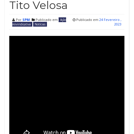
Tito Velosa
Por
SPM
Publicado em
Publicado em
24 Fevereiro ,
Ação
2023
reivindicativa
Notícias