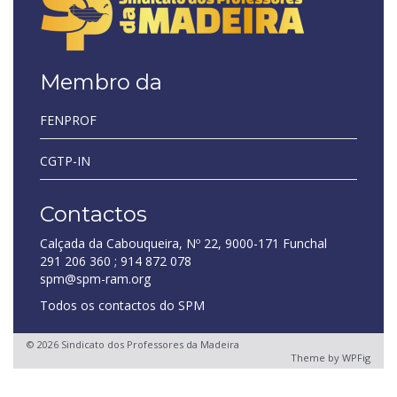
Membro da
FENPROF
CGTP-IN
Contactos
Calçada da Cabouqueira, Nº 22, 9000-171 Funchal
291 206 360 ; 914 872 078
spm@spm-ram.org
Todos os contactos do SPM
© 2026 Sindicato dos Professores da Madeira
Theme by
WPFig