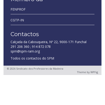
FENPROF
CGTP-IN
Contactos
Calçada da Cabouqueira, Nº 22, 9000-171 Funchal
291 206 360 ; 914 872 078
spm@spm-ram.org
Todos os contactos do SPM
© 2026 Sindicato dos Professores da Madeira
Theme by
WPFig