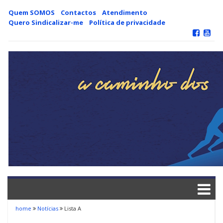
Skip
Quem SOMOS
Contactos
Atendimento
to
Quero Sindicalizar-me
Política de privacidade
content
home
Notícias
Lista A