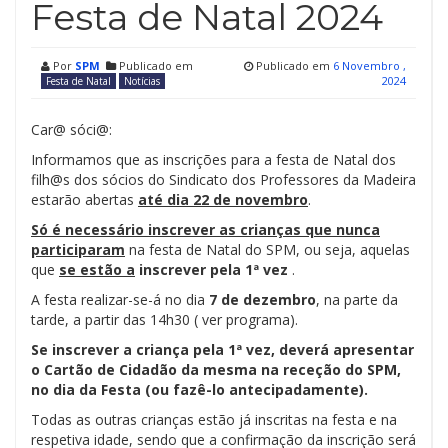
Festa de Natal 2024
Por
SPM
Publicado em
Publicado em
6 Novembro ,
2024
Festa de Natal
Notícias
Car@ sóci@:
Informamos que as inscrições para a festa de Natal dos
filh@s dos sócios do Sindicato dos Professores da Madeira
estarão abertas
até dia 22 de novembro
.
Só é necessário inscrever as crianças que nunca
participaram
na festa de Natal do SPM, ou seja, aquelas
que
se estão a
inscrever pela 1ª vez
.
A festa realizar-se-á no dia
7
de dezembro
, na parte da
tarde, a partir das 14h30 ( ver programa).
Se inscrever a criança pela 1ª vez, deverá apresentar
o Cartão de Cidadão da mesma na receção do SPM,
no dia da Festa (ou fazê-lo antecipadamente).
Todas as outras crianças estão já inscritas na festa e na
respetiva idade, sendo que a confirmação da inscrição será