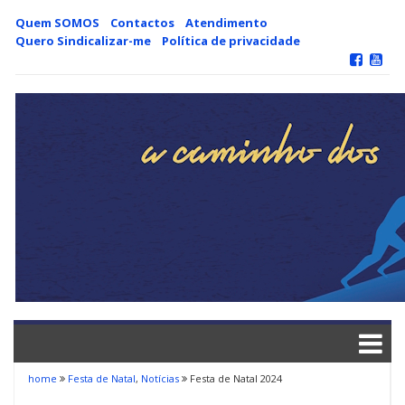
Skip
Quem SOMOS
Contactos
Atendimento
to
Quero Sindicalizar-me
Política de privacidade
content
home
Festa de Natal
,
Notícias
Festa de Natal 2024