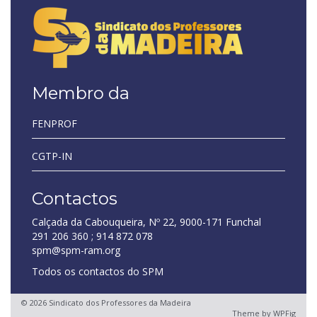
Membro da
FENPROF
CGTP-IN
Contactos
Calçada da Cabouqueira, Nº 22, 9000-171 Funchal
291 206 360 ; 914 872 078
spm@spm-ram.org
Todos os contactos do SPM
© 2026 Sindicato dos Professores da Madeira
Theme by
WPFig