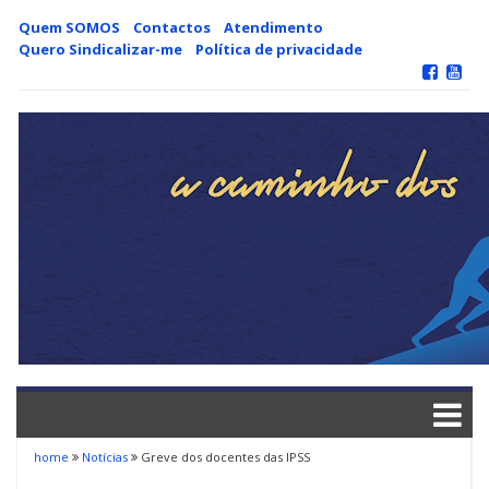
Skip
Quem SOMOS
Contactos
Atendimento
to
Quero Sindicalizar-me
Política de privacidade
content
home
Notícias
Greve dos docentes das IPSS