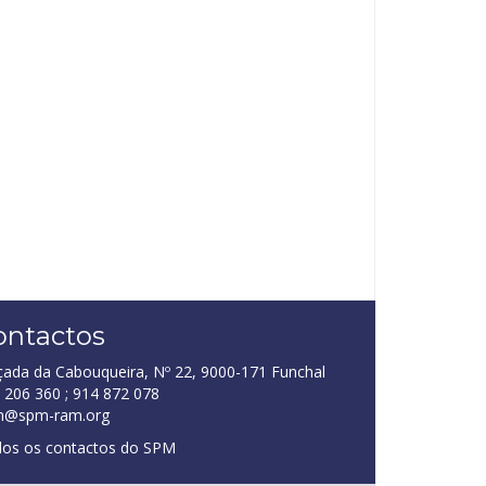
ontactos
çada da Cabouqueira, Nº 22, 9000-171 Funchal
 206 360 ; 914 872 078
m@spm-ram.org
os os contactos do SPM