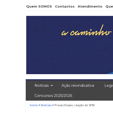
Skip
Quem SOMOS
Contactos
Atendimento
Que
to
content
Notícias
Ação reivindicativa
Legi
Concursos 2025/2026
home
Notícias
Provas Ensaio, reação do SPM