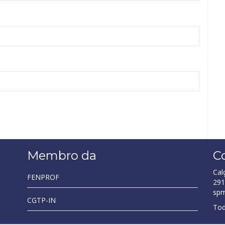
Membro da
C
Cal
FENPROF
291
sp
CGTP-IN
Tod