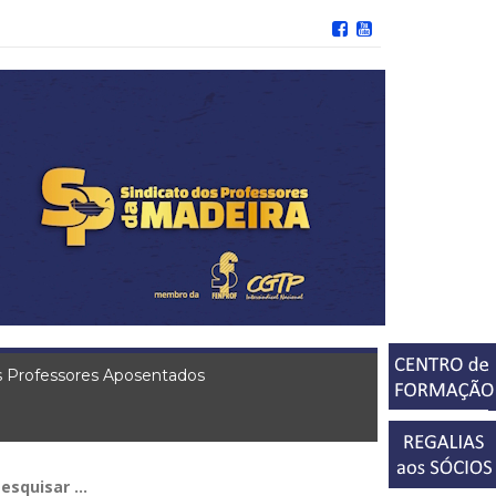
 Professores Aposentados
squisar
r: