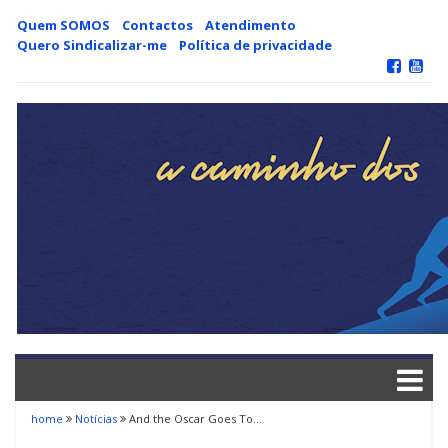
Skip
Quem SOMOS
Contactos
Atendimento
to
Quero Sindicalizar-me
Política de privacidade
content
home
Notícias
And the Oscar Goes To…