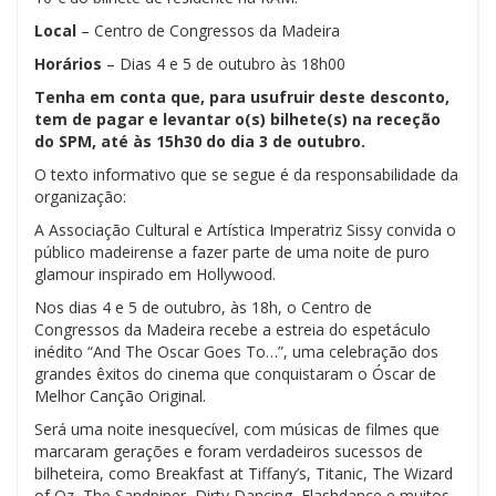
Local
– Centro de Congressos da Madeira
Horários
– Dias 4 e 5 de outubro às 18h00
Tenha em conta que, para usufruir deste desconto,
tem de pagar e levantar o(s) bilhete(s) na receção
do SPM, até às 15h30 do dia 3 de outubro.
O texto informativo que se segue é da responsabilidade da
organização:
A Associação Cultural e Artística Imperatriz Sissy convida o
público madeirense a fazer parte de uma noite de puro
glamour inspirado em Hollywood.
Nos dias 4 e 5 de outubro, às 18h, o Centro de
Congressos da Madeira recebe a estreia do espetáculo
inédito “And The Oscar Goes To…”, uma celebração dos
grandes êxitos do cinema que conquistaram o Óscar de
Melhor Canção Original.
Será uma noite inesquecível, com músicas de filmes que
marcaram gerações e foram verdadeiros sucessos de
bilheteira, como Breakfast at Tiffany’s, Titanic, The Wizard
of Oz, The Sandpiper, Dirty Dancing, Flashdance e muitos