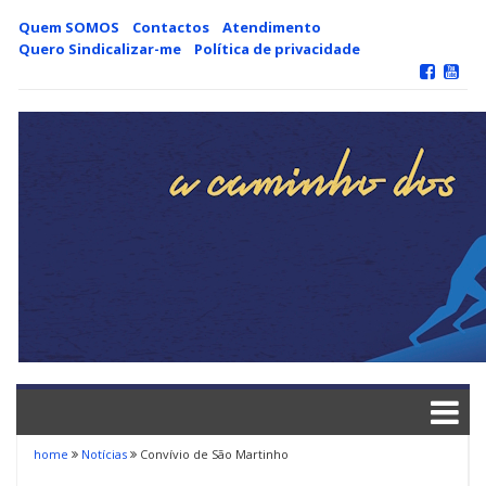
Skip
Quem SOMOS
Contactos
Atendimento
to
Quero Sindicalizar-me
Política de privacidade
content
home
Notícias
Convívio de São Martinho