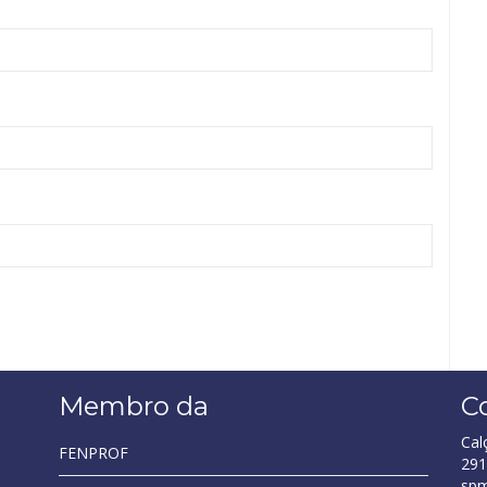
Membro da
C
Cal
FENPROF
291
sp