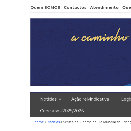
Skip
Quem SOMOS
Contactos
Atendimento
Que
to
content
Notícias
Ação reivindicativa
Legi
Concursos 2025/2026
home
Notícias
Sessão de Cinema do Dia Mundial da Crian