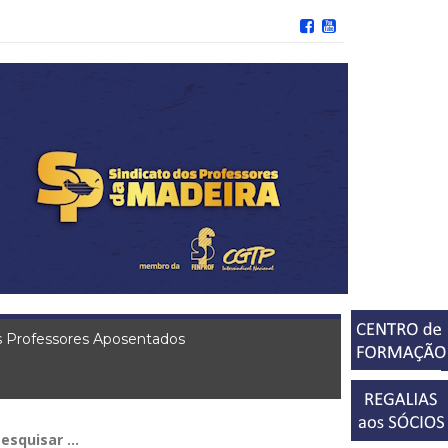
 Professores Aposentados
squisar
r: