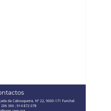
ontactos
çada da Cabouqueira, Nº 22, 9000-171 Funchal
 206 360 ; 914 872 078
m@spm-ram.org