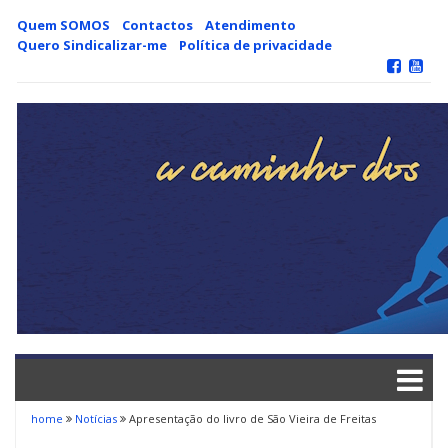
Skip
Quem SOMOS
Contactos
Atendimento
to
Quero Sindicalizar-me
Política de privacidade
content
home
Notícias
Apresentação do livro de São Vieira de Freitas