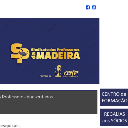
 Professores Aposentados
squisar
r: