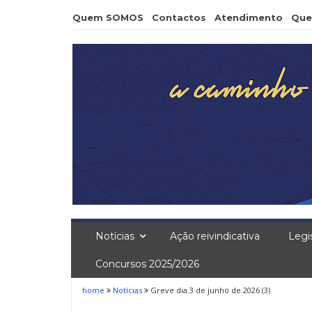
Skip
Quem SOMOS
Contactos
Atendimento
Que
to
content
Notícias
Ação reivindicativa
Legi
Concursos 2025/2026
home
Notícias
Greve dia 3 de junho de 2026 (3)