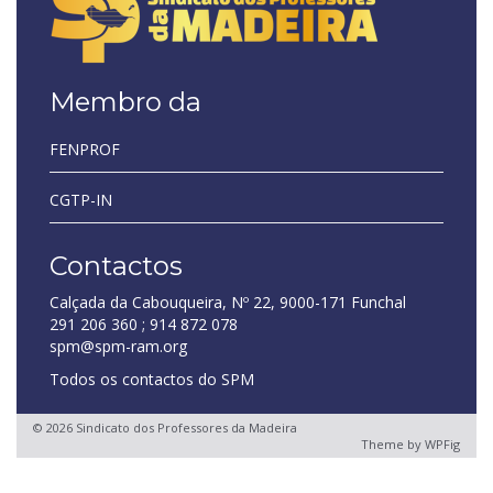
Membro da
FENPROF
CGTP-IN
Contactos
Calçada da Cabouqueira, Nº 22, 9000-171 Funchal
291 206 360 ; 914 872 078
spm@spm-ram.org
Todos os contactos do SPM
© 2026 Sindicato dos Professores da Madeira
Theme by
WPFig