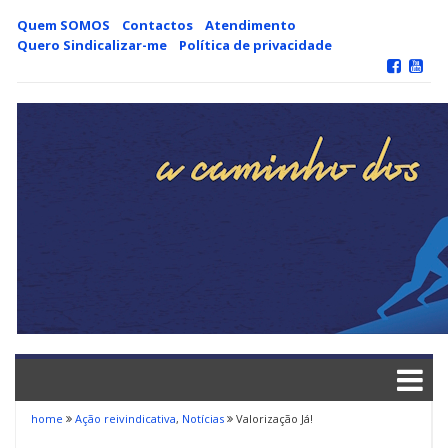
Skip
Quem SOMOS
Contactos
Atendimento
to
Quero Sindicalizar-me
Política de privacidade
content
home
Ação reivindicativa
,
Notícias
Valorização Já!