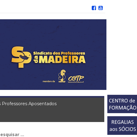
 Professores Aposentados
squisar
r: