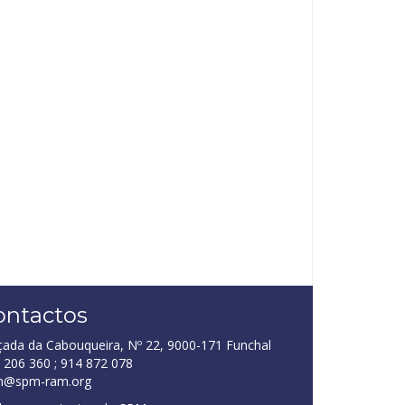
ontactos
çada da Cabouqueira, Nº 22, 9000-171 Funchal
 206 360 ; 914 872 078
m@spm-ram.org