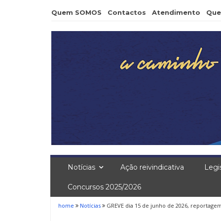
Skip
Quem SOMOS
Contactos
Atendimento
Que
to
content
Notícias
Ação reivindicativa
Legi
Concursos 2025/2026
home
Notícias
GREVE dia 15 de junho de 2026, reportage