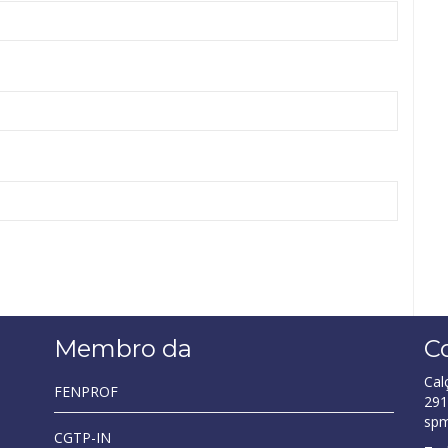
Membro da
C
Cal
FENPROF
291
sp
CGTP-IN