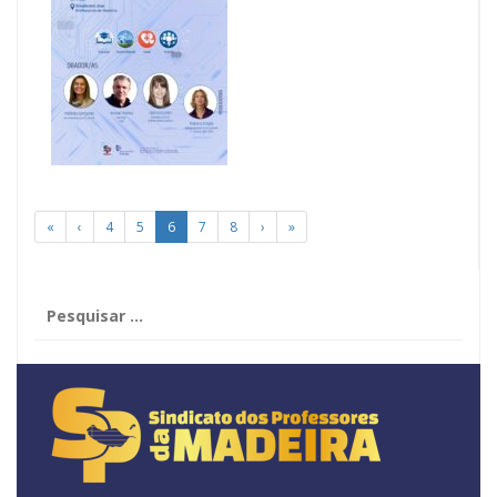
«
‹
4
5
6
7
8
›
»
Pesquisar
por: