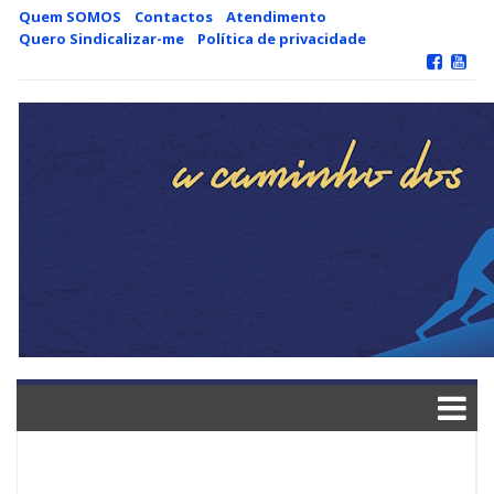
Skip
Quem SOMOS
Contactos
Atendimento
to
Quero Sindicalizar-me
Política de privacidade
content