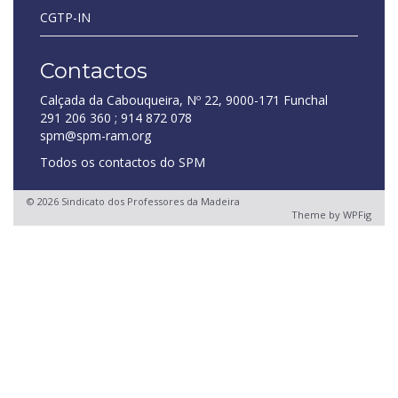
CGTP-IN
Contactos
Calçada da Cabouqueira, Nº 22, 9000-171 Funchal
291 206 360 ; 914 872 078
spm@spm-ram.org
Todos os contactos do SPM
© 2026 Sindicato dos Professores da Madeira
Theme by
WPFig