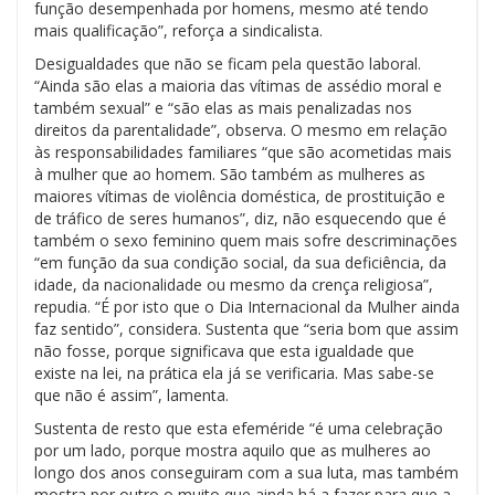
função desempenhada por homens, mesmo até tendo
mais qualificação”, reforça a sindicalista.
Desigualdades que não se ficam pela questão laboral.
“Ainda são elas a maioria das vítimas de assédio moral e
também sexual” e “são elas as mais penalizadas nos
direitos da parentalidade”, observa. O mesmo em relação
às responsabilidades familiares “que são acometidas mais
à mulher que ao homem. São também as mulheres as
maiores vítimas de violência doméstica, de prostituição e
de tráfico de seres humanos”, diz, não esquecendo que é
também o sexo feminino quem mais sofre descriminações
“em função da sua condição social, da sua deficiência, da
idade, da nacionalidade ou mesmo da crença religiosa”,
repudia. “É por isto que o Dia Internacional da Mulher ainda
faz sentido”, considera. Sustenta que “seria bom que assim
não fosse, porque significava que esta igualdade que
existe na lei, na prática ela já se verificaria. Mas sabe-se
que não é assim”, lamenta.
Sustenta de resto que esta efeméride “é uma celebração
por um lado, porque mostra aquilo que as mulheres ao
longo dos anos conseguiram com a sua luta, mas também
mostra por outro o muito que ainda há a fazer para que a