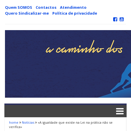
Skip
Quem SOMOS
Contactos
Atendimento
to
Quero Sindicalizar-me
Política de privacidade
content
home
Notícias
«A igualdade que existe na Lei na prática não se
verifica»