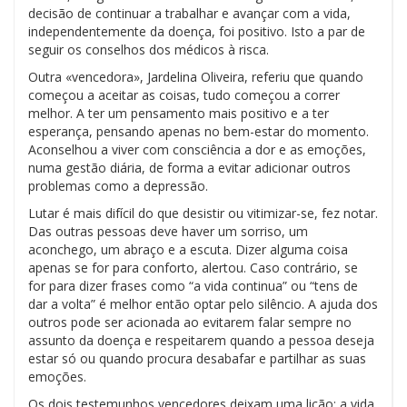
decisão de continuar a trabalhar e avançar com a vida,
independentemente da doença, foi positivo. Isto a par de
seguir os conselhos dos médicos à risca.
Outra «vencedora», Jardelina Oliveira, referiu que quando
começou a aceitar as coisas, tudo começou a correr
melhor. A ter um pensamento mais positivo e a ter
esperança, pensando apenas no bem-estar do momento.
Aconselhou a viver com consciência a dor e as emoções,
numa gestão diária, de forma a evitar adicionar outros
problemas como a depressão.
Lutar é mais difícil do que desistir ou vitimizar-se, fez notar.
Das outras pessoas deve haver um sorriso, um
aconchego, um abraço e a escuta. Dizer alguma coisa
apenas se for para conforto, alertou. Caso contrário, se
for para dizer frases como “a vida continua” ou “tens de
dar a volta” é melhor então optar pelo silêncio. A ajuda dos
outros pode ser acionada ao evitarem falar sempre no
assunto da doença e respeitarem quando a pessoa deseja
estar só ou quando procura desabafar e partilhar as suas
emoções.
Os dois testemunhos vencedores deixam uma lição: a vida