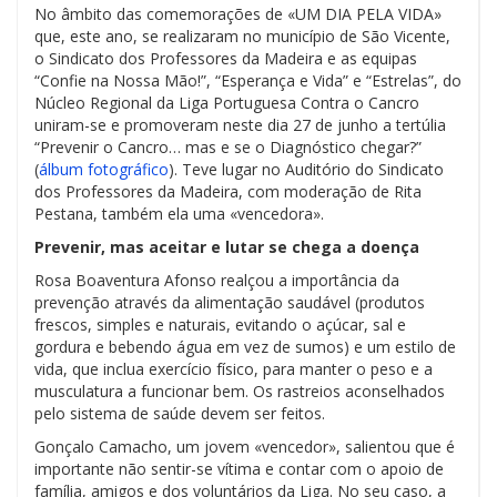
No âmbito das comemorações de «UM DIA PELA VIDA»
que, este ano, se realizaram no município de São Vicente,
o Sindicato dos Professores da Madeira e as equipas
“Confie na Nossa Mão!”, “Esperança e Vida” e “Estrelas”, do
Núcleo Regional da Liga Portuguesa Contra o Cancro
uniram-se e promoveram neste dia 27 de junho a tertúlia
“Prevenir o Cancro… mas e se o Diagnóstico chegar?”
(
álbum fotográfico
). Teve lugar no Auditório do Sindicato
dos Professores da Madeira, com moderação de Rita
Pestana, também ela uma «vencedora».
Prevenir, mas aceitar e lutar se chega a doença
Rosa Boaventura Afonso realçou a importância da
prevenção através da alimentação saudável (produtos
frescos, simples e naturais, evitando o açúcar, sal e
gordura e bebendo água em vez de sumos) e um estilo de
vida, que inclua exercício físico, para manter o peso e a
musculatura a funcionar bem. Os rastreios aconselhados
pelo sistema de saúde devem ser feitos.
Gonçalo Camacho, um jovem «vencedor», salientou que é
importante não sentir-se vítima e contar com o apoio de
família, amigos e dos voluntários da Liga. No seu caso, a