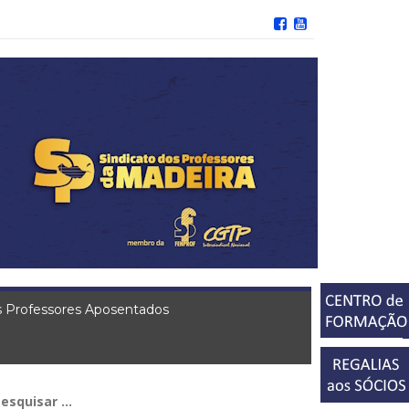
 Professores Aposentados
squisar
r: