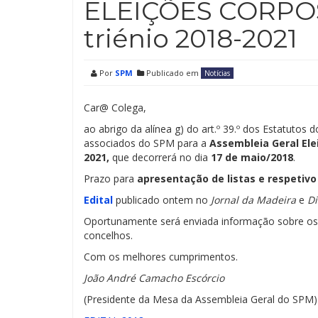
ELEIÇÕES CORPO
triénio 2018-2021
Por
SPM
Publicado em
Notícias
Car@ Colega,
ao abrigo da alínea g) do art.º 39.º dos Estatuto
associados do SPM para a
Assembleia Geral Ele
2021,
que decorrerá no dia
17 de maio/2018
.
Prazo para
apresentação de listas e respetiv
Edital
publicado ontem no
Jornal da Madeira
e
Di
Oportunamente será enviada informação sobre os 
concelhos.
Com os melhores cumprimentos.
João André Camacho Escórcio
(Presidente da Mesa da Assembleia Geral do SPM)