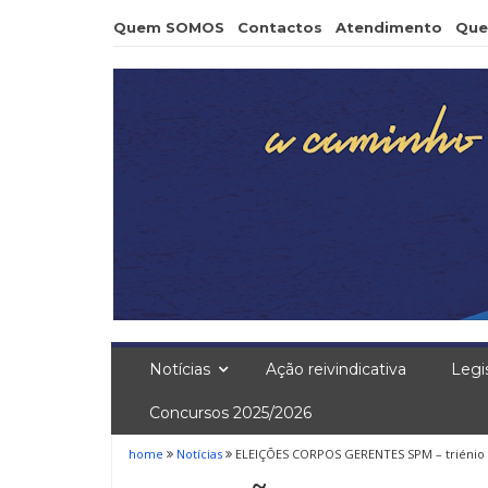
Skip
Quem SOMOS
Contactos
Atendimento
Que
to
content
Notícias
Ação reivindicativa
Legi
Concursos 2025/2026
home
Notícias
ELEIÇÕES CORPOS GERENTES SPM – triénio 