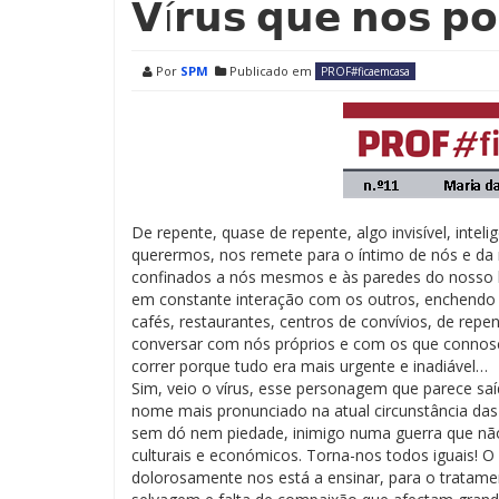
𝗩í𝗿𝘂𝘀 𝗾𝘂𝗲 𝗻𝗼𝘀 𝗽𝗼
Por
SPM
Publicado em
PROF#ficaemcasa
De repente, quase de repente, algo invisível, intel
querermos, nos remete para o íntimo de nós e da 
confinados a nós mesmos e às paredes do nosso h
em constante interação com os outros, enchendo r
cafés, restaurantes, centros de convívios, de repe
conversar com nós próprios e com os que connos
correr porque tudo era mais urgente e inadiável…
Sim, veio o vírus, esse personagem que parece saíd
nome mais pronunciado na atual circunstância das
sem dó nem piedade, inimigo numa guerra que não c
culturais e económicos. Torna-nos todos iguais! O
dolorosamente nos está a ensinar, para o tratam