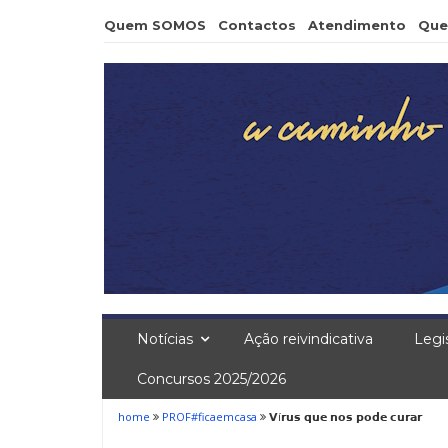
Skip
Quem SOMOS
Contactos
Atendimento
Que
to
content
Notícias
Ação reivindicativa
Legi
Concursos 2025/2026
home
PROF#ficaemcasa
𝗩í𝗿𝘂𝘀 𝗾𝘂𝗲 𝗻𝗼𝘀 𝗽𝗼𝗱𝗲 𝗰𝘂𝗿𝗮𝗿