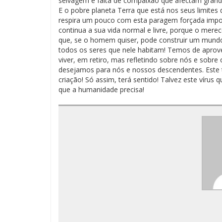
selvagem e falta de compaixão que afectam gran
E o pobre planeta Terra que está nos seus limites 
respira um pouco com esta paragem forçada impo
continua a sua vida normal e livre, porque o mere
que, se o homem quiser, pode construir um mundo 
todos os seres que nele habitam! Temos de aprov
viver, em retiro, mas refletindo sobre nós e sob
desejamos para nós e nossos descendentes. Este t
criação! Só assim, terá sentido! Talvez este vírus 
que a humanidade precisa!