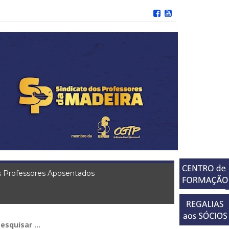
 Professores Aposentados
squisar
r: