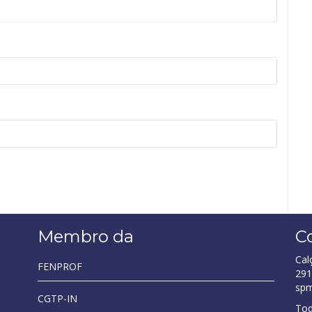
Membro da
C
Cal
FENPROF
291
sp
CGTP-IN
Tod