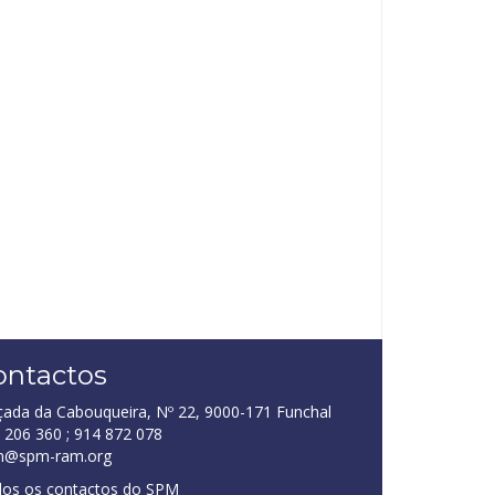
ontactos
çada da Cabouqueira, Nº 22, 9000-171 Funchal
 206 360 ; 914 872 078
m@spm-ram.org
os os contactos do SPM