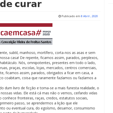
𝗱𝗲 𝗰𝘂𝗿𝗮𝗿
Publicado em
8 Abril , 2020
igente, subtil, manhoso, mortífero, corta-nos as asas e sem
nossa casa! De repente, ficamos assim, parados, perplexos,
abitáculo. Nós, omnipotentes, presentes em todo o lado,
uas, praças, escolas, lojas, mercados, centros comerciais,
nte, ficamos assim, parados, obrigados a ficar em casa, a
co coabitam, coisa que raramente fazíamos ou fazíamos a
o dum livro de ficção e torna-se a mais funesta realidade, o
 nossas vidas. Ele está cá mas não o vemos, ceifando vidas
onhece fronteiras, raças, credos, estatutos sociais,
 primeiro passo, se aprendermos a lição que ele
ento ou eventual cura, do egoísmo, desamor, consumismo