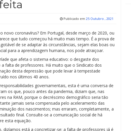
eita
Publicado em
25 Outubro , 2021
 novo coronavírus? Em Portugal, desde março de 2020, ou
parece que tudo começou há muito mais tempo. É a prova de
otável de se adaptar às circunstâncias, sejam elas boas ou
cial para a aprendizagem humana, nos pode atraiçoar.
íade que afeta o sistema educativo: o desgaste dos
 a falta de professores. Há muito que o Sindicato dos
mação desta depressão que pode levar à tempestade
ruído nos últimos 40 anos.
responsabilidades governamentais, esta é uma conversa de
foram os que, pouco antes da pandemia, diziam que, nas
ores na RAM, porque o decréscimo demográfico seria tão
ultante jamais seria compensada pelo aceleramento das
diminuição dos nascimentos; mas erraram, completamente, a
ultado final. Consulte-se a comunicação social de há
obre esta equação.
dizíamos está a concretizar-se: a falta de professores já é