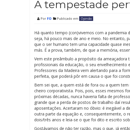
A tempestade perf
Por
FO
Publicado em
Opinião
Há quanto tempo (con)vivemos com a pandemia do
seja, há pouco mais de ano e meio. No entanto, 
que o ser humano tem uma capacidade quase inesg
más. É a prova, também, de que a memória, essen
Vem este preâmbulo a propósito da ameaçadora tr
profissionais da educação, o seu envelhecimento e
Professores da Madeira vem alertando para a for
perfeita, que poderá pôr em causa o que foi const
Bem sei que, a quem está de fora ou a quem tem 
cheiro corporativista. Pois, pois, esses mesmos 
próximas décadas, nunca haveria falta de profess
grande que a perda de postos de trabalho daí res
aposentações. Acertaram no óbvio: é inegável a 
outra parte da equação e, consequentemente, o res
dois/três anos e leia-se o que foi dito e escrito s
Gostávamos de não ter razão, mas o que, já então, 