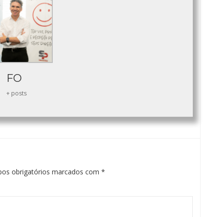
FO
+ posts
os obrigatórios marcados com
*