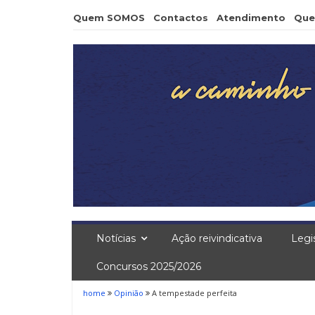
Skip
Quem SOMOS
Contactos
Atendimento
Que
to
content
Notícias
Ação reivindicativa
Legi
Concursos 2025/2026
home
Opinião
A tempestade perfeita