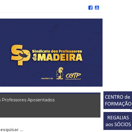
 Professores Aposentados
squisar
r: