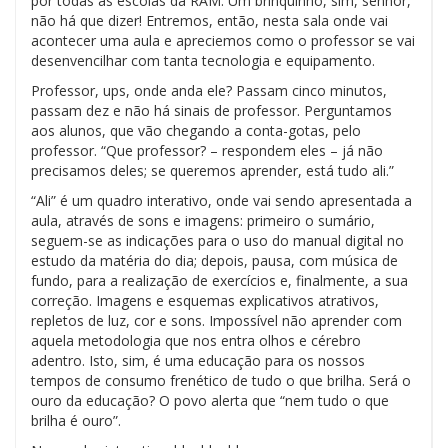
por todas as escolas da RAM. Um brinquinho, sim, senhor,
não há que dizer! Entremos, então, nesta sala onde vai
acontecer uma aula e apreciemos como o professor se vai
desenvencilhar com tanta tecnologia e equipamento.
Professor, ups, onde anda ele? Passam cinco minutos,
passam dez e não há sinais de professor. Perguntamos
aos alunos, que vão chegando a conta-gotas, pelo
professor. “Que professor? – respondem eles – já não
precisamos deles; se queremos aprender, está tudo ali.”
“Ali” é um quadro interativo, onde vai sendo apresentada a
aula, através de sons e imagens: primeiro o sumário,
seguem-se as indicações para o uso do manual digital no
estudo da matéria do dia; depois, pausa, com música de
fundo, para a realização de exercícios e, finalmente, a sua
correção. Imagens e esquemas explicativos atrativos,
repletos de luz, cor e sons. Impossível não aprender com
aquela metodologia que nos entra olhos e cérebro
adentro. Isto, sim, é uma educação para os nossos
tempos de consumo frenético de tudo o que brilha. Será o
ouro da educação? O povo alerta que “nem tudo o que
brilha é ouro”.