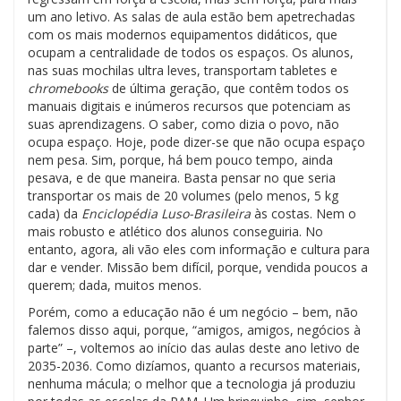
um ano letivo. As salas de aula estão bem apetrechadas
com os mais modernos equipamentos didáticos, que
ocupam a centralidade de todos os espaços. Os alunos,
nas suas mochilas ultra leves, transportam tabletes e
chromebooks
de última geração, que contêm todos os
manuais digitais e inúmeros recursos que potenciam as
suas aprendizagens. O saber, como dizia o povo, não
ocupa espaço. Hoje, pode dizer-se que não ocupa espaço
nem pesa. Sim, porque, há bem pouco tempo, ainda
pesava, e de que maneira. Basta pensar no que seria
transportar os mais de 20 volumes (pelo menos, 5 kg
cada) da
Enciclopédia Luso-Brasileira
às costas. Nem o
mais robusto e atlético dos alunos conseguiria. No
entanto, agora, ali vão eles com informação e cultura para
dar e vender. Missão bem difícil, porque, vendida poucos a
querem; dada, muitos menos.
Porém, como a educação não é um negócio – bem, não
falemos disso aqui, porque, “amigos, amigos, negócios à
parte” –, voltemos ao início das aulas deste ano letivo de
2035-2036. Como dizíamos, quanto a recursos materiais,
nenhuma mácula; o melhor que a tecnologia já produziu