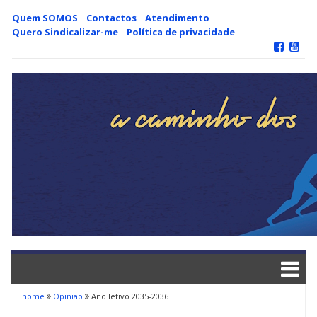
Skip
Quem SOMOS
Contactos
Atendimento
to
Quero Sindicalizar-me
Política de privacidade
content
home
Opinião
Ano letivo 2035-2036