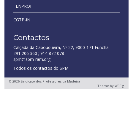
FENPROF
CGTP-IN
Contactos
Calçada da Cabouqueira, Nº 22, 9000-171 Funchal
291 206 360 ; 914 872 078
spm@spm-ram.org
Todos os contactos do SPM
© 2026 Sindicato dos Professores da Madeira
Theme by
WPFig