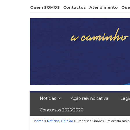
Skip
Quem SOMOS
Contactos
Atendimento
Que
to
content
Notícias
Ação reivindicativa
Legi
Concursos 2025/2026
home
Notícias
,
Opinião
Francisco Simões, um artista maio