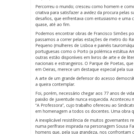
Percorreu o mundo; cresceu como homem e como art
criativa para satisfazer a avidez da procura pelas
desafios, que enfrentava com entusiasmo e uma c
quase, até ao fim.
Podemos encontrar obras de Francisco Simões po
passamos a correr pelas estações de metro do Rat
Pequeno (mulheres de Lisboa e painéis tauromáqu
portuguesas como o Porto (a polémica estátua Amor
outras estão disponíveis em livros de arte e de li
nacionais e estrangeiros. O Parque de Poetas, q
em Oeiras, merece um destaque especial pela sua 
A arte de um grande defensor do acesso democrát
a queira contemplar.
Foi, porém, necessário chegar aos 77 anos de vida
paixão de juventude nunca esquecida. Aconteceu n
“A Professora”, cujo trabalho ofereceu ao Sindica
em homenagem a todos os docentes. Uma obra q
A inexplicável resistência de muitos governantes r
numa perífrase inspirada na personagem Sousa F
homens que, pela sua grandeza, nos confrontam 