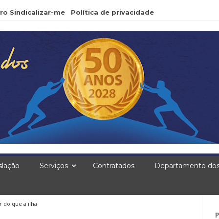
ro Sindicalizar-me
Política de privacidade
slação
Serviços
Contratados
Departamento dos
r do que a ilha
Pe
po