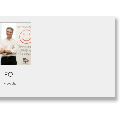
FO
+ posts