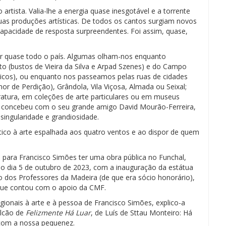
ista. Valia-lhe a energia quase inesgotável e a torrente
 suas produções artísticas. De todos os cantos surgiam novos
apacidade de resposta surpreendentes. Foi assim, quase,
r quase todo o país. Algumas olham-nos enquanto
o (bustos de Vieira da Silva e Arpad Szenes) e do Campo
icos), ou enquanto nos passeamos pelas ruas de cidades
 de Perdição), Grândola, Vila Viçosa, Almada ou Seixal;
teratura, em coleções de arte particulares ou em museus
ue concebeu com o seu grande amigo David Mourão-Ferreira,
singularidade e grandiosidade.
ico à arte espalhada aos quatro ventos e ao dispor de quem
 para Francisco Simões ter uma obra pública no Funchal,
o dia 5 de outubro de 2023, com a inauguração da estátua
to dos Professores da Madeira (de que era sócio honorário),
ue contou com o apoio da CMF.
egionais à arte e à pessoa de Francisco Simões, explico-a
alcão de
Felizmente Há Luar
, de Luís de Sttau Monteiro: Há
com a nossa pequenez.