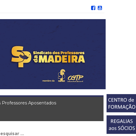
 Professores Aposentados
squisar
r: