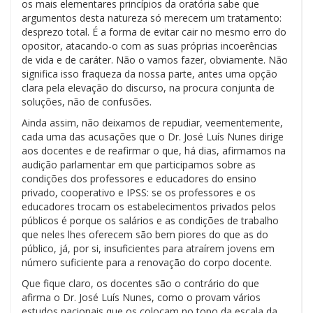
os mais elementares princípios da oratória sabe que
argumentos desta natureza só merecem um tratamento:
desprezo total. É a forma de evitar cair no mesmo erro do
opositor, atacando-o com as suas próprias incoerências
de vida e de caráter. Não o vamos fazer, obviamente. Não
significa isso fraqueza da nossa parte, antes uma opção
clara pela elevação do discurso, na procura conjunta de
soluções, não de confusões.
Ainda assim, não deixamos de repudiar, veementemente,
cada uma das acusações que o Dr. José Luís Nunes dirige
aos docentes e de reafirmar o que, há dias, afirmamos na
audição parlamentar em que participamos sobre as
condições dos professores e educadores do ensino
privado, cooperativo e IPSS: se os professores e os
educadores trocam os estabelecimentos privados pelos
públicos é porque os salários e as condições de trabalho
que neles lhes oferecem são bem piores do que as do
público, já, por si, insuficientes para atraírem jovens em
número suficiente para a renovação do corpo docente.
Que fique claro, os docentes são o contrário do que
afirma o Dr. José Luís Nunes, como o provam vários
estudos nacionais que os colocam no topo da escala da