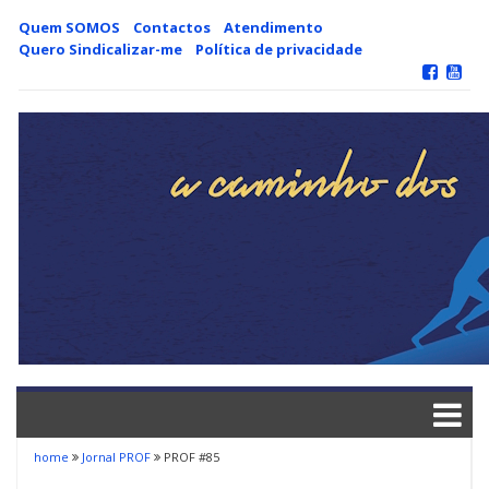
Skip
Quem SOMOS
Contactos
Atendimento
to
Quero Sindicalizar-me
Política de privacidade
content
home
Jornal PROF
PROF #85