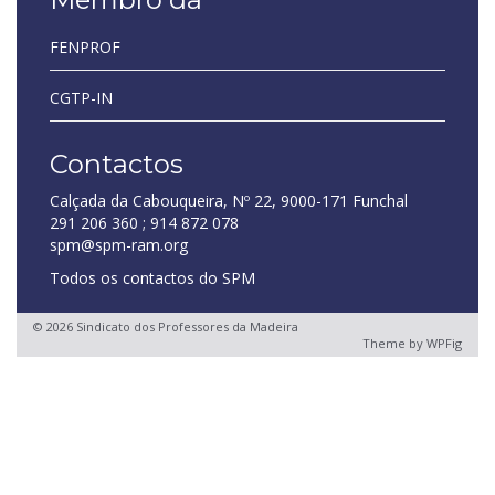
FENPROF
CGTP-IN
Contactos
Calçada da Cabouqueira, Nº 22, 9000-171 Funchal
291 206 360 ; 914 872 078
spm@spm-ram.org
Todos os contactos do SPM
© 2026 Sindicato dos Professores da Madeira
Theme by
WPFig