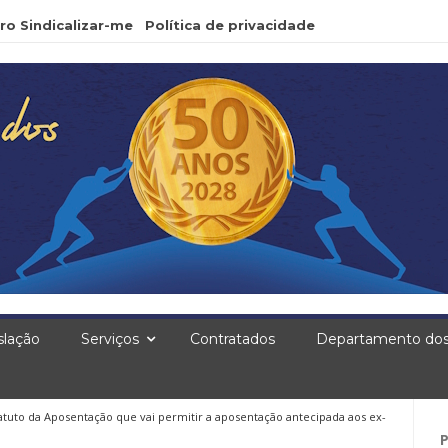
ro Sindicalizar-me
Política de privacidade
slação
Serviços
Contratados
Departamento dos
tatuto da Aposentação que vai permitir a aposentação antecipada aos ex-
Pe
po