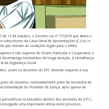
197 de 12 de outubro, o Decreto-Lei nº 77/2018 que altera o
x-subscritores da Caixa Geral de Aposentações (C.G.A.) o
e que reúnam as condições legais para o efeito.
uperior e não Superior do Ensino Particular e Cooperativo o
e desemprego involuntário de longa duração, à semelhança
al da Segurança Social.
mbro, assim os docentes do EPC deverão requerer a sua
 junto do Governo, nomeadamente junto da Secretária de
Recomendação do Provedor de Justiça, após queixa da
ersistência na luta pelos direitos dos docentes do E.P.C.,
 conseguido uma importante vitória neste processo.