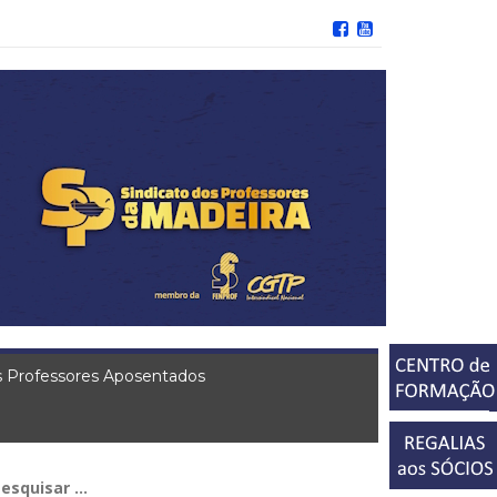
 Professores Aposentados
squisar
r: