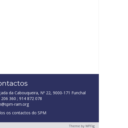
ontactos
çada da Cabouqueira, Nº 22, 9000-171 Funchal
 206 360 ; 914 872 078
m@spm-ram.org
os os contactos do SPM
Theme by
WPFig