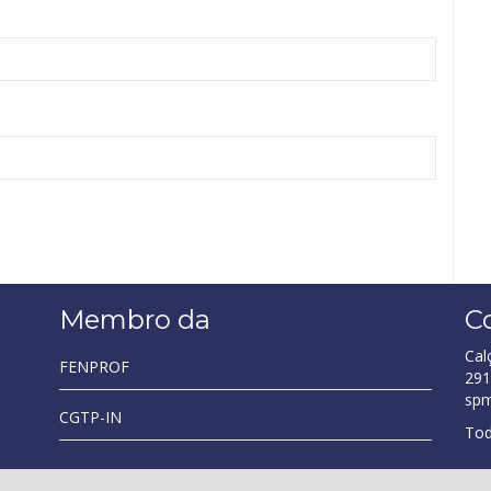
Membro da
C
Cal
FENPROF
291
sp
CGTP-IN
Tod