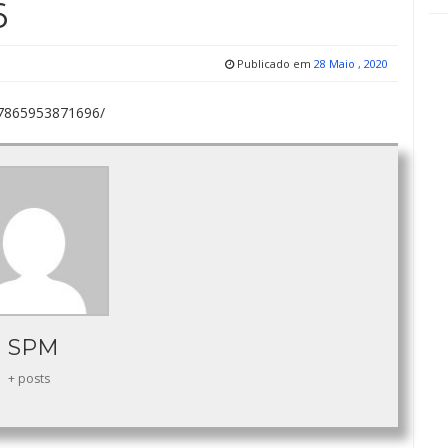
6
Publicado em
28 Maio , 2020
97865953871696/
SPM
+ posts