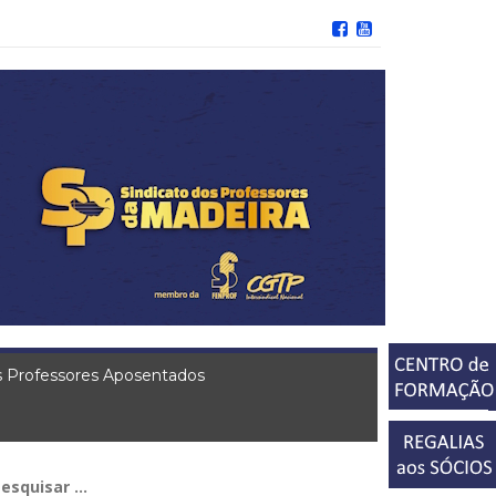
 Professores Aposentados
squisar
r: