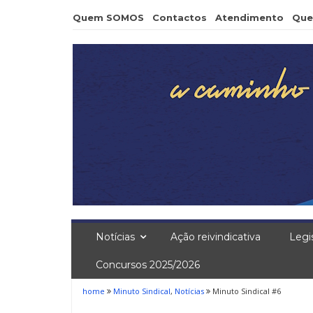
Skip
Quem SOMOS
Contactos
Atendimento
Que
to
content
Notícias
Ação reivindicativa
Legi
Concursos 2025/2026
home
Minuto Sindical
,
Notícias
Minuto Sindical #6