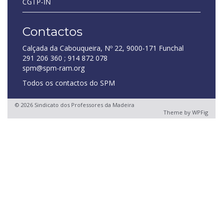
CGTP-IN
Contactos
Calçada da Cabouqueira, Nº 22, 9000-171 Funchal
291 206 360 ; 914 872 078
spm@spm-ram.org
Todos os contactos do SPM
© 2026 Sindicato dos Professores da Madeira
Theme by
WPFig