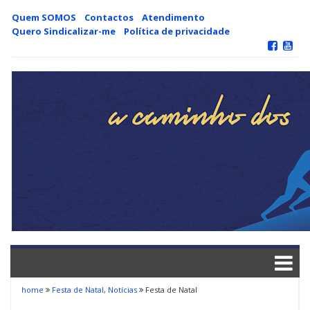
Skip
Quem SOMOS
Contactos
Atendimento
to
Quero Sindicalizar-me
Política de privacidade
content
home
Festa de Natal
,
Notícias
Festa de Natal